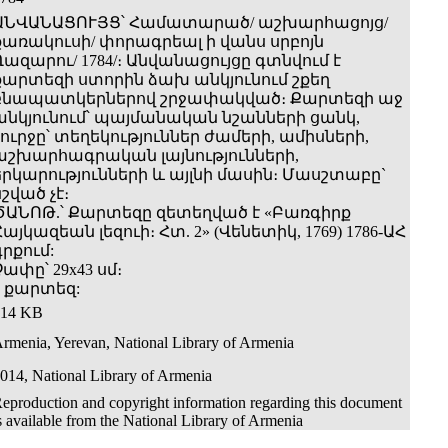
ԱՆՎԱՆԱՑՈՒՅՑ՝ Համատարած/ աշխարհացոյց/
քառակուսի/ փորագրեալ ի վանս սրբոյն
Ղազարու/ 1784/։ Անվանացույցը գտնվում է
քարտեզի ստորին ձախ անկյունում շքեղ
բնապատկերներով շրջափակված։ Քարտեզի աջ
անկյունում՝ պայմանական նշանների ցանկ,
շուրջը՝ տեղեկություններ ժամերի, ամիսների,
աշխարհագրական լայնությունների,
երկարությունների և այլնի մասին։ Մասշտաբը`
նշված չէ։
ԾԱՆՈԹ.՝ Քարտեզը զետեղված է «Բառգիրք
Հայկազեան լեզուի։ Հտ. 2» (Վենետիկ, 1769) 1786-ԱՀ
գրքում:
Չափը՝ 29x43 սմ։
1 քարտեզ:
414 KB
rmenia, Yerevan, National Library of Armenia
014, National Library of Armenia
eproduction and copyright information regarding this document
s available from the National Library of Armenia