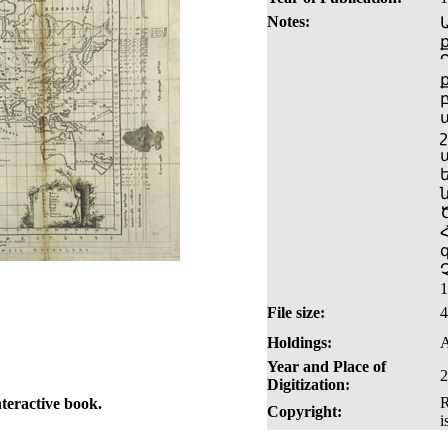
Notes:
File size:
Holdings:
A
Year and Place of
2
Digitization:
R
nteractive book.
Copyright:
i