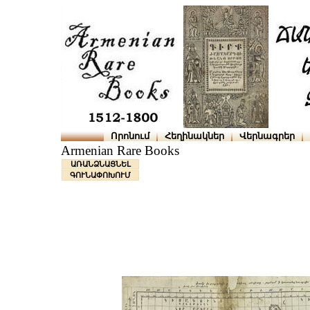
Որոնում
Հեղինակներ
Վերնագրեր
Armenian Rare Books
ԱՌԱՆՁՆԱՑՆԵԼ
ԳՈՒՆԱՓՈԽՈՒՄ