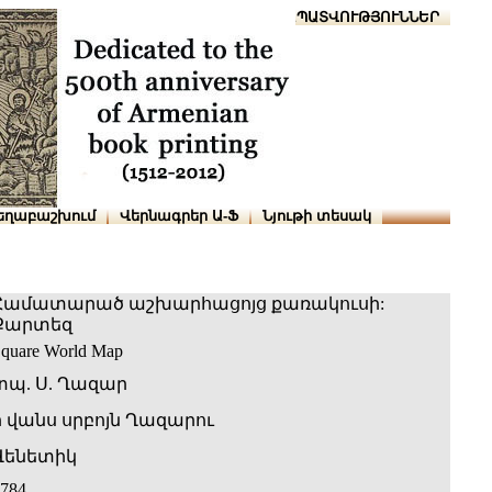
Տուն
Օգնություն
ՆԱԽԱՊԱՏՎՈՒԹՅՈՒՆՆԵՐ
եղաբաշխում
Վերնագրեր Ա-Ֆ
Նյութի տեսակ
Համատարած աշխարհացոյց քառակուսի:
Քարտեզ
quare World Map
տպ. Ս. Ղազար
ի վանս սրբոյն Ղազարու
Վենետիկ
784