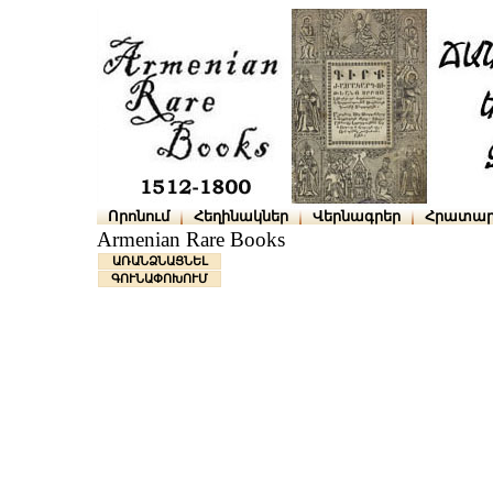
Որոնում
Հեղինակներ
Վերնագրեր
Հրատար
Armenian Rare Books
ԱՌԱՆՁՆԱՑՆԵԼ
ԳՈՒՆԱՓՈԽՈՒՄ