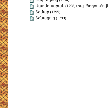
Սաղմոսարան (1798, տպ. Պողոս Հո
Տօմար (1795)
Տօնացոյց (1799)