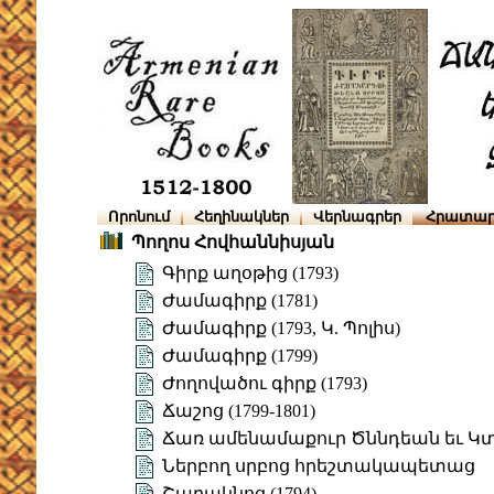
Որոնում
Հեղինակներ
Վերնագրեր
Հրատար
Պողոս Հովհաննիսյան
Գիրք աղօթից (1793)
Ժամագիրք (1781)
Ժամագիրք (1793, Կ. Պոլիս)
Ժամագիրք (1799)
Ժողովածու գիրք (1793)
Ճաշոց (1799-1801)
Ճառ ամենամաքուր Ծննդեան եւ Կտ
Ներբող սրբոց հրեշտակապետաց
Շարակնոց (1794)