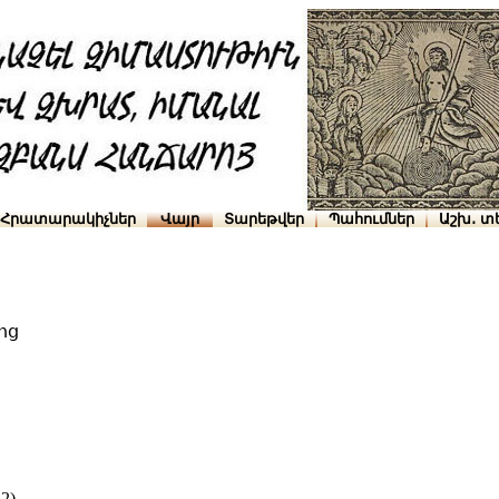
Հրատարակիչներ
Վայր
Տարեթվեր
Պահումներ
Աշխ․ տ
ոց
2)