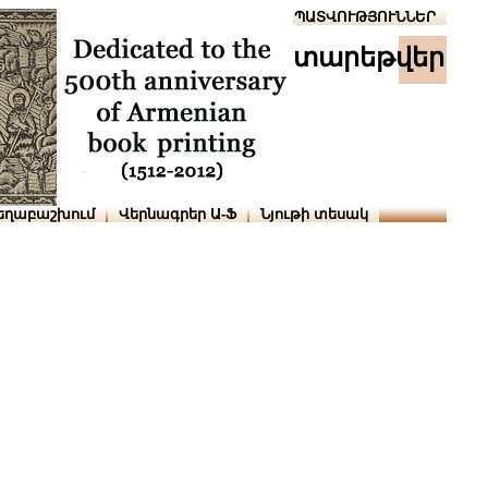
Տուն
Օգնություն
ՆԱԽԱՊԱՏՎՈՒԹՅՈՒՆՆԵՐ
տարեթվեր
եղաբաշխում
Վերնագրեր Ա-Ֆ
Նյութի տեսակ