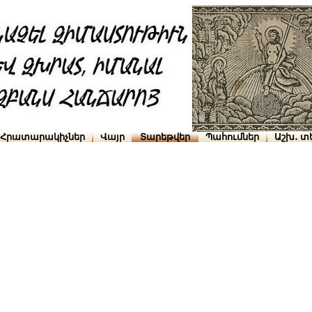
Հրատարակիչներ
Վայր
Տարեթվեր
Պահումներ
Աշխ․ տ