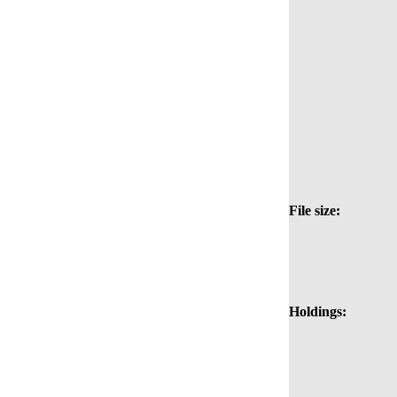
File size:
Holdings: