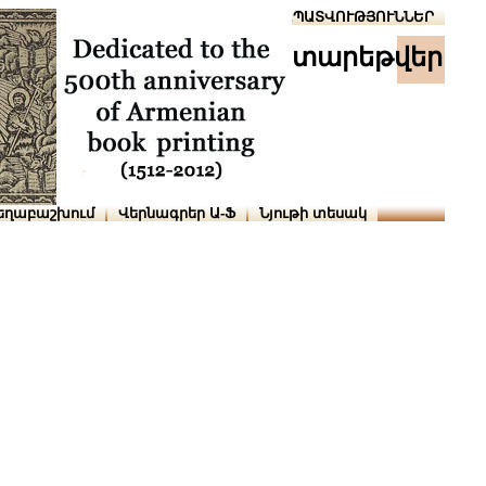
Տուն
Օգնություն
ՆԱԽԱՊԱՏՎՈՒԹՅՈՒՆՆԵՐ
տարեթվեր
եղաբաշխում
Վերնագրեր Ա-Ֆ
Նյութի տեսակ