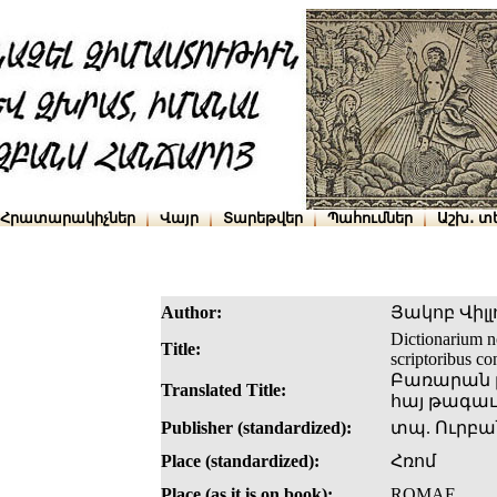
Հրատարակիչներ
Վայր
Տարեթվեր
Պահումներ
Աշխ․ տ
Author:
Յակոբ Վիլ
Dictionarium n
Title:
scriptoribus c
Բառարան լ
Translated Title:
հայ թագա
Publisher (standardized):
տպ. Ուրբա
Place (standardized):
Հռոմ
Place (as it is on book):
ROMAE