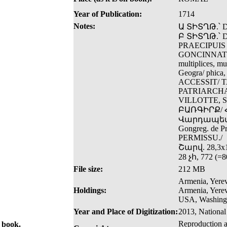
Year of Publication:
1714
Notes:
Ա ՏԻՏՂԹ.՝ 
Բ ՏԻՏՂԹ.՝ 
PRAECIPUIS
GONCINNATUM./
multiplices, mu
Geogra/ phica, 
ACCESSIT/
PATRIARCHA
VILLOTTE, SO
ԲԱՌԳԻՐՔ/ 
Վարդապետէ 
Gongreg. de 
PERMISSU./
Շարվ. 28,3x
28 չհ, 772 (=
File size:
212 MB
Armenia, Yerev
Holdings:
Armenia, Yerev
USA, Washingt
Year and Place of Digitization:
2013, National
Reproduction a
e book.