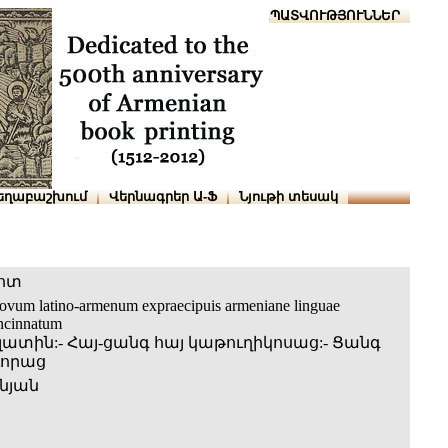
Տուն
Օգնություն
ՆԱԽԱՊԱՏՎՈՒԹՅՈՒՆՆԵՐ
եղաբաշխում
Վերնագրեր Ա-Ֆ
Նյութի տեսակ
լոտ
ovum latino-armenum expraecipuis armeniane linguae
oncinnatum
ատին:- Հայ-ցանգ հայ կաթուղիկոսաց:- Ցանգ
ւորաց
նյան