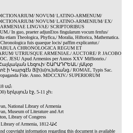
DICTIONARIUM/ NOVUM/ LATINO-ARMENUM/
DICTIONARIUM/ NOVUM/ LATINO-ARMENIUM/ EX/
 ARMENIAE LINGVAE/ SCRIPTORIBUS
 In guo, praeter adjunEtos fingularum vocum fenfus/
lta etiam Theologica, Phyfica,/ Moralia, Hiftorica, Mathematica.
Chronologica fuis quaeque locis/ paffim explicantur./
 TABULA CHRONOLOGICA REGUM ET
RUM/ UTRIUSQUE ARMENIAE./ AUCTORE/ P. JACOBO
C. JESU Apud Armenios per Annos XXV Miffionrio./
Հայկական Լեզուի/ ՇԱՐԱԴՐԵԱԼ/ յԱկօբ
ի Կարգէն Յ[ի]ս[ու]սեանց./ ROMAE, Typis Sac.
Propaganda Fide. Anno. MDCCXIV./ SUPERIORUM
18 սմ։
800) երկսյուն էջ, 5-11 չհ։
an, National Library of Armenia
an, Museum of Literature and Art
on, Library of Congress
 Library of Armenia, 1812-ԱՀ
nd copyright information regarding this document is available