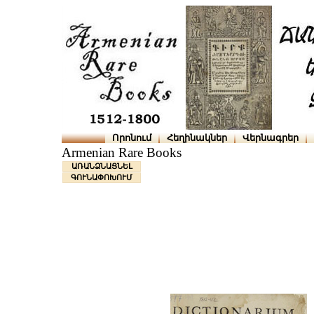
Որոնում
Հեղինակներ
Վերնագրեր
Armenian Rare Books
ԱՌԱՆՁՆԱՑՆԵԼ
ԳՈՒՆԱՓՈԽՈՒՄ