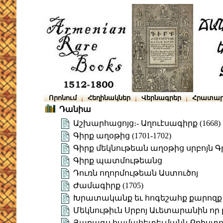
Որոնում
Հեղինակներ
Վերնագրեր
Հրատար
Դանիա
Աշխարհացոյց։- Աղուէսագիրք (1668)
Գիրք աղօթից (1701-1702)
Գիրք մեկնութեան աղօթից սրբոյն 
Գիրք պատմութեանց
Դուռն ողորմութեան Աստուծոյ
Ժամագիրք (1705)
Խրատականք եւ հոգեշահք քարոզք
Մեկնութիւն Սրբոյ Աւետարանին որ ը
Յաղագս համահետեւմանն Քրիստոսի 