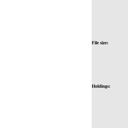
File size:
Holdings: