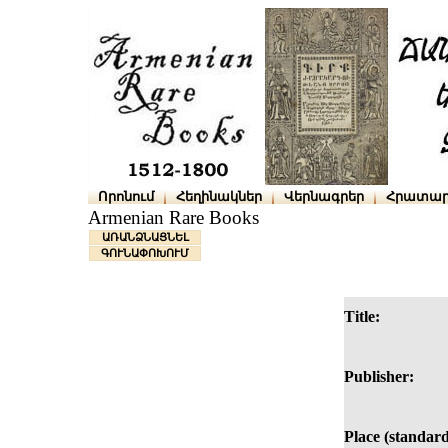
Որոնում
Հեղինակներ
Վերնագրեր
Հրատար
Armenian Rare Books
ԱՌԱՆՁՆԱՑՆԵԼ
ԳՈՒՆԱՓՈԽՈՒՄ
Title:
Publisher:
Place (standard