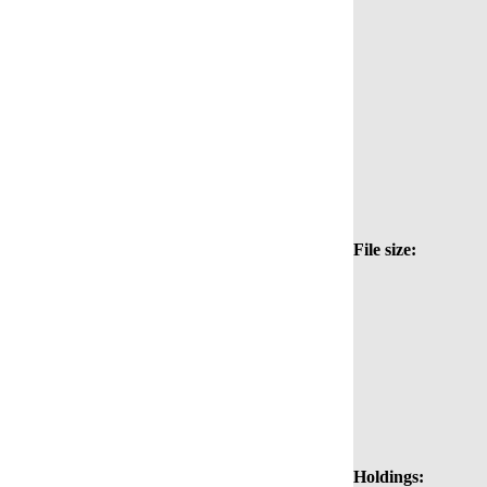
File size:
Holdings: