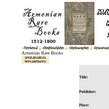
Որոնում
Հեղինակներ
Վերնագրեր
Հրատար
Armenian Rare Books
ԱՌԱՆՁՆԱՑՆԵԼ
ԳՈՒՆԱՓՈԽՈՒՄ
Title:
Publisher:
Place: