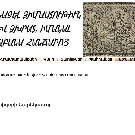
Հրատարակիչներ
Վայր
Տարեթվեր
Պահումներ
Աշխ․ տ
is armeniane linguae scriptoribus concinnatum
Գրիգորի Նարեկացւոյ