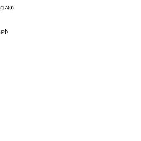
1740)
ւթի