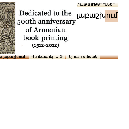
Տուն
Օգնություն
ՆԱԽԱՊԱՏՎՈՒԹՅՈՒՆՆԵՐ
աշխ․ տեղաբաշխում
եղաբաշխում
Վերնագրեր Ա-Ֆ
Նյութի տեսակ