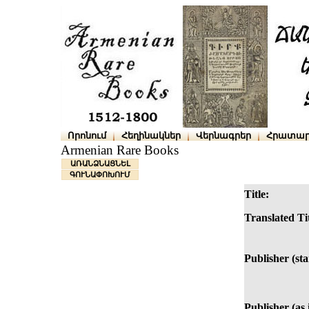
Որոնում
Հեղինակներ
Վերնագրեր
Հրատար
Armenian Rare Books
ԱՌԱՆՁՆԱՑՆԵԼ
ԳՈՒՆԱՓՈԽՈՒՄ
Title:
Translated Tit
Publisher (st
Publisher (as i