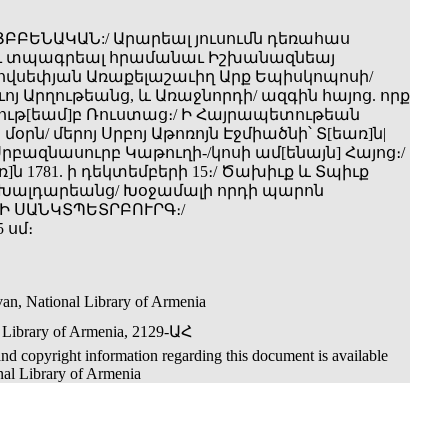
ՅԲԲԵՆԱԿԱՆ:/ Արարեալ յուսումն դեռահաս
Եւ տպագրեալ հրամանաւ Իշխանազնեայ
Յովսեփյան Առաքելաշաւիղ Արք Եպիսկոպոսի/
յ Արղութեանց, և Առաջնորդի/ ազգին հայոց. որք
րութ[եամ]բ Ռուստաց։/ Ի Հայրապետութեան
 մօրն/ մերոյ Սրբոյ Աթոռոյն Էջմիածնի՝ Տ[եառ]ն|
րբազնասուրբ Կաթուղի-/կոսի ամ[ենայն] Հայոց։/
]ն 1781. ի դեկտեմբերի 15։/ Ծախիւք և Տպիւք
 Խալդարեանց/ Խօջամալի որդի պարոն
/ Ի ՍԱՆԿՏՊԵՏՐԲՈՒՐԳ։/
5 սմ։
an, National Library of Armenia
 Library of Armenia, 2129-ԱՀ
nd copyright information regarding this document is available
nal Library of Armenia