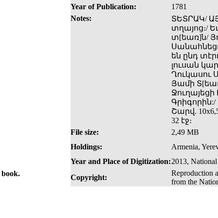
Year of Publication:
1781
Notes:
ՏԵՏՐԱԿ/ Ա
տղայոց։/ 
տ[եառ]ն/ 
Սանահնեցւո
են ընդ տէ
լուսան կար
Ղուկասու Ս
Յամի Տ[եառ
Ջուղայեցի
Գրիգորին:
Շարվ. 10x6,
32 էջ։
File size:
2,49 MB
Holdings:
Armenia, Yerev
Year and Place of Digitization:
2013, National
Reproduction a
e book.
Copyright:
from the Natio