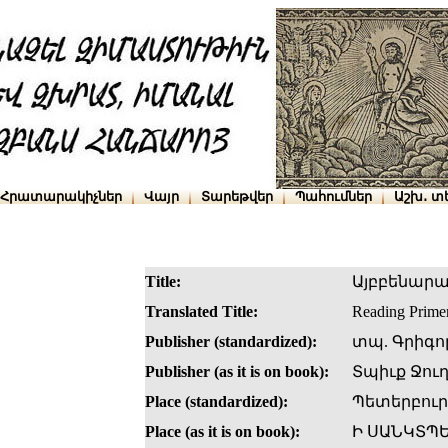
Հրատարակիչներ
Վայր
Տարեթվեր
Պահումներ
Աշխ․ տ
Title:
Այբբենար
Translated Title:
Reading Prime
Publisher (standardized):
տպ. Գրիգո
Publisher (as it is on book):
Տպիւք Ջու
Place (standardized):
Պետերբու
Place (as it is on book):
Ի ՍԱՆԿՏՊ