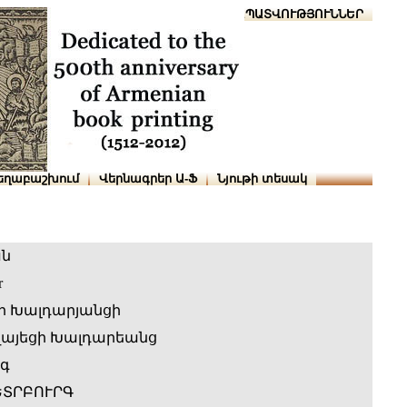
Տուն
Օգնություն
ՆԱԽԱՊԱՏՎՈՒԹՅՈՒՆՆԵՐ
եղաբաշխում
Վերնագրեր Ա-Ֆ
Նյութի տեսակ
ան
r
ր Խալդարյանցի
ղայեցի Խալդարեանց
րգ
ԵՏՐԲՈՒՐԳ