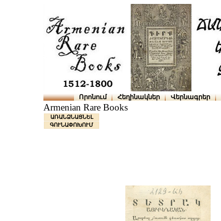
Որոնում
Հեղինակներ
Վերնագրեր
Armenian Rare Books
ԱՌԱՆՁՆԱՑՆԵԼ
ԳՈՒՆԱՓՈԽՈՒՄ