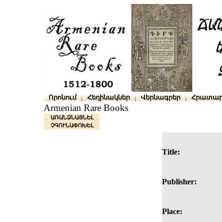
Որոնում
Հեղինակներ
Վերնագրեր
Հրատար
Armenian Rare Books
ԱՌԱՆՁՆԱՑՆԵԼ
ՉԳՈՒՆԱՓՈԽԵԼ
Title:
Publisher:
Place: