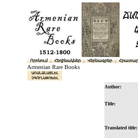
Որոնում
Հեղինակներ
Վերնագրեր
Հրատար
Armenian Rare Books
ԱՌԱՆՁՆԱՑՆԵԼ
ՉԳՈՒՆԱՓՈԽԵԼ
Author:
Title:
Translated title: