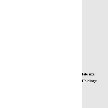
File size:
Holdings: