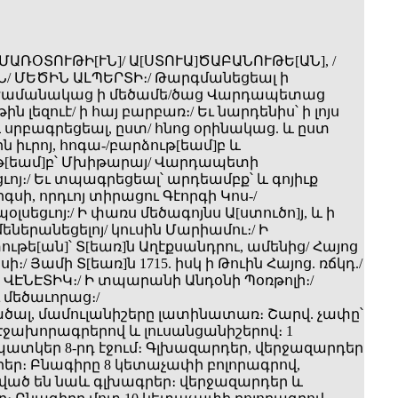
ԱՄԱՌՕՏՈՒԹԻ[ՒՆ]/ Ա[ՍՏՈՒԱ]ԾԱԲԱՆՈՒԹԵ[ԱՆ], /
/ ՄԵԾԻՆ ԱԼՊԵՐՏԻ։/ Թարգմանեցեալ ի
 ժամանակաց ի մեծամե/ծաց Վարդապետաց
թին լեզուէ/ ի հայ բարբառ։/ Եւ նարդենիս՝ ի լոյս
 սրբագրեցեալ, ըստ/ հնոց օրինակաց. և ըստ
իւրոյ, հոգա-/բարձութ[եամ]բ և
[եամ]բ՝ Մխիթարայ/ Վարդապետի
ոյ։/ Եւ տպագրեցեալ՝ արդեամբք՝ և գոյիւք
սի, որդւոյ տիրացու Գէորգի Կոս-/
լսեցւոյ:/ Ի փառս մեծագոյնս Ա[ստուծո]յ, և ի
ներանեցելոյ/ կուսին Մարիամու։/ Ի
թե[ան]՝ Տ[եառ]ն Աղէքսանդրու, ամենից/ Հայոց
։/ Յամի Տ[եառ]ն 1715. իսկ ի Թուին Հայոց. ռճկդ./
/ Ի ՎԷՆԷՏԻԿ։/ Ի տպարանի Անդօնի Պօռթոլի։/
մեծաւորաց։/
թածալ, մամուլանիշերը լատինատառ։ Շարվ. չափը՝
մ։ Էջախորագրերով և լուսանցանիշերով։ 1
ատկեր 8-րդ էջում։ Գլխազարդեր, վերջազարդեր
եր։ Բնագիրը 8 կետաչափի բոլորագրով,
ած են նաև գլխագրեր։ վերջազարդեր և