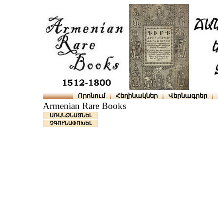
Որոնում
Հեղինակներ
Վերնագրեր
Armenian Rare Books
ԱՌԱՆՁՆԱՑՆԵԼ
ՉԳՈՒՆԱՓՈԽԵԼ