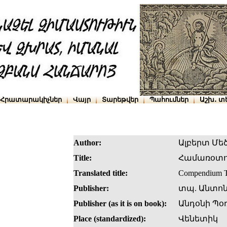
Հրատարակիչներ
Վայր
Տարեթվեր
Պահումներ
Աշխ․ տ
Author:
Ալբերտ Մե
Title:
Համառօտո
Translated title:
Compendium T
Publisher:
տպ. Անտոն
Publisher (as it is on book):
Անդօնի Պօ
Place (standardized):
Վենետիկ