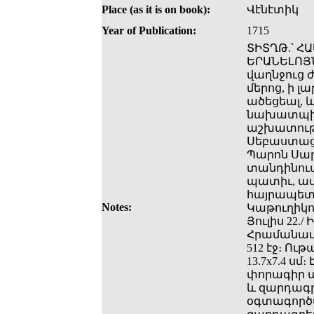
Place (as it is on book):
Վէնէտիկ
Year of Publication:
1715
ՏԻՏՂԹ.՝ Հ
ԵՐԱՆԵԼՈՅՆ
վաղնջուց
մերոց, ի լա
ածեցեալ, և
նախատպին 
աշխատութ
Սեբաստացւ
Պարոն Սարգ
տանդինուպօ
պատիւ, ամե
հայրապետու
Notes:
Կաթուղիկոսի
Յուլիս 22.
Հրամանաւ 
512 էջ։ Ու
13.7x7.4 ս
փորագիր պ
և զարդագր
օգտագործվ