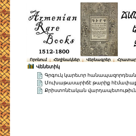
Որոնում
Հեղինակներ
Վերնագրեր
Հրատար
Վենետիկ
Գրգուկ կարեւոր հանապազորդեա
Մուխաթասարիճէ թարիք հէմափաք
Քրիստոնէական վարդապետութիւն (