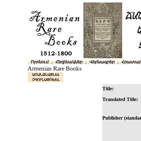
Որոնում
Հեղինակներ
Վերնագրեր
Հրատար
Armenian Rare Books
ԱՌԱՆՁՆԱՑՆԵԼ
ՉԳՈՒՆԱՓՈԽԵԼ
Title:
Translated Title:
Publisher (standa