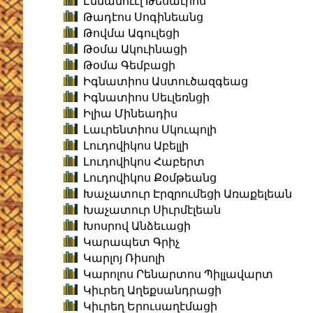
Էմմանուէլ Թեսաւրոս
Թադէոս Սոգինեանց
Թովմա Ագուլեցի
Թօմա Ակուինացի
Թօմա Գեմբացի
Իգնատիոս Աստուծազգեաց
Իգնատիոս Սեւլեռնցի
Իլիա Մինեադիս
Լաւրենտիոս Սկուպոլի
Լուդովիկոս Աբելլի
Լուդովիկոս Հաբերտ
Լուդովիկոս Քօմթեանց
Խաչատուր Էրզրումեցի Առաքելեան
Խաչատուր Սիւրմէլեան
Խոսրով Անձեւացի
Կարապետ Գրիչ
Կարլոյ Ռիսոլի
Կարոլոս Րենարտոս Պիլլավարտ
Կիւրեղ Աղեքսանդրացի
Կիւրեղ Երուսաղէմացի