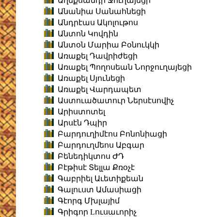
Աղեքսանդր Ջուղայեցի
Անանիա Սանահնեցի
Անդրէաս Ակոլութոս
Անտոն Կովդին
Անտօն Մարիա Բօնուկկի
Առաքել Դավրիժեցի
Առաքել Պողոսեան Նորջուղայեցի
Առաքել Սյունեցի
Առաքել Վարդապետ
Աստուածատուր Ներսէսովիչ
Արիստոտել
Արսէն Դպիր
Բարդուղիմէոս Բոնոնիացի
Բարդուղմեոս Աբգար
Բենեդիկտոս ԺԴ
Բէթիսէ Տելլա Քռօչէ
Գաբրիել Աւետիքեան
Գալուստ Ամասիացի
Գէորգ Մխլայիմ
Գրիգոր Lուսաւորիչ