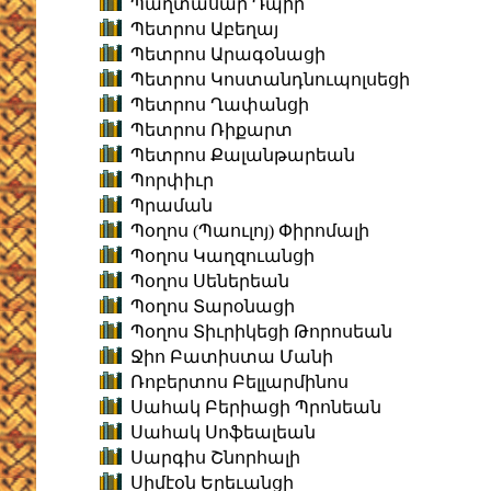
Պաղտասար Դպիր
Պետրոս Աբեղայ
Պետրոս Արագօնացի
Պետրոս Կոստանդնուպոլսեցի
Պետրոս Ղափանցի
Պետրոս Ռիքարտ
Պետրոս Քալանթարեան
Պորփիւր
Պրաման
Պօղոս (Պաուլոյ) Փիրոմալի
Պօղոս Կաղզուանցի
Պօղոս Սեներեան
Պօղոս Տարօնացի
Պօղոս Տիւրիկեցի Թորոսեան
Ջիո Բատիստա Մանի
Ռոբերտոս Բելլարմինոս
Սահակ Բերիացի Պրոնեան
Սահակ Սոֆեալեան
Սարգիս Շնորհալի
Սիմէօն Երեւանցի