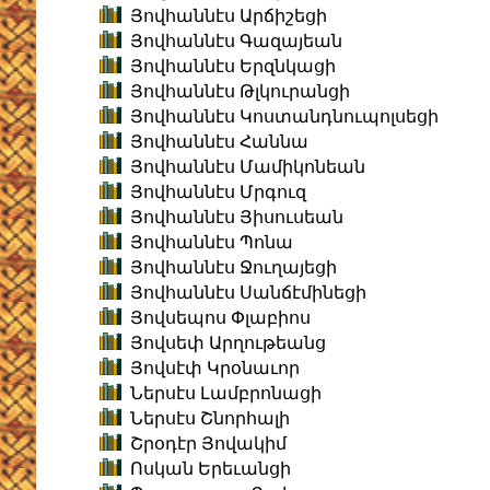
Յովհաննէս Արճիշեցի
Յովհաննէս Գազայեան
Յովհաննէս Երզնկացի
Յովհաննէս Թլկուրանցի
Յովհաննէս Կոստանդնուպոլսեցի
Յովհաննէս Հաննա
Յովհաննէս Մամիկոնեան
Յովհաննէս Մրգուզ
Յովհաննէս Յիսուսեան
Յովհաննէս Պոնա
Յովհաննէս Ջուղայեցի
Յովհաննէս Սանճէմինեցի
Յովսեպոս Փլաբիոս
Յովսեփ Արղութեանց
Յովսէփ Կրօնաւոր
Ներսէս Լամբրոնացի
Ներսէս Շնորհալի
Շրօդէր Յովակիմ
Ոսկան Երեւանցի