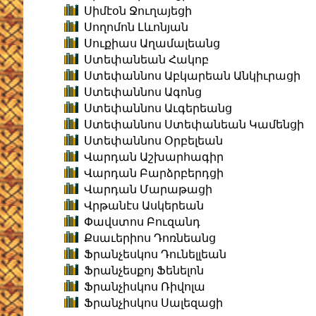
Սիմէօն Ջուղայեցի
Սողոմոն Լևոնյան
Սուքիաս Աղամալեանց
Ստեփանեան Հակոբ
Ստեփաննոս Աբկարեան Անկիւրացի
Ստեփաննոս Ագոնց
Ստեփաննոս Աւգերեանց
Ստեփաննոս Ստեփանեան Կամենցի
Ստեփաննոս Օրբելեան
Վարդան Աշխարհագիր
Վարդան Բարձրբերդցի
Վարդան Մարաթացի
Վրթանէս Ասկերեան
Փավստոս Բուզանդ
Քսաւերիոս Դոռնեանց
Ֆրանչեսկոս Դունելլեան
Ֆրանչեսքոյ Ֆենելոն
Ֆրանչիսկոս Ռիվոլա
Ֆրանչիսկոս Սալեզացի