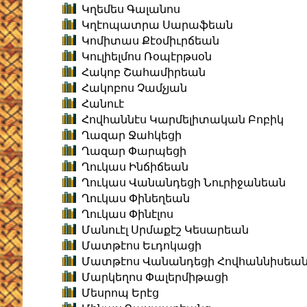
Կղեմես Գալանոս
Կղէոպատրա Սարաֆեան
Կոմիտաս Քէօմիւրճեան
Կուլիելմոս Ռօպէրթսօն
Հակոբ Շահամիրեան
Հակոբոս Չամչյան
Հանուէ
Հովհաննէս Կարմելիտական Բոբիկ
Ղազար Ջահկեցի
Ղազար Փարպեցի
Ղուկաս Ինճիճեան
Ղուկաս Վանանդեցի Նուրիջանեան
Ղուկաս Փինեղեան
Ղուկաս Փինէլոս
Մանուէլ Սրմաքէշ Կեսարեան
Մատթէոս Եւդոկացի
Մատթէոս Վանանդեցի Հովհաննիսեա
Մարկեղոս Փալերմիթացի
Մեսրոպ Երէց