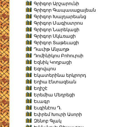
Գրիգոր Արշարունի
Գրիգոր Գապասաքալեան
Գրիգոր Խալդարեանց
Գրիգոր Մագիստրոս
Գրիգոր Նարեկացի
Գրիգոր Սկևռացի
Գրիգոր Տաթեւացի
Դաւիթ Անյաղթ
Դոմինիկոս Բոհուրսի
Եզնիկ Կողբացի
Եզովպոս
Եկատերինա երկրորդ
Եղիա Էնտազեան
Եղիշէ
Երեմիա Մեղրեցի
Եւագր
Եւգինէոս Դ.
Եփրեմ Խուրի Ասորի
Զենոբ Գլակ