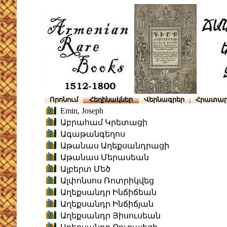
Որոնում
Հեղինակներ
Վերնագրեր
Հրատար
Emin, Joseph
Աբրահամ Կրետացի
Ագաթանգեղոս
Աթանաս Աղեքսանդրացի
Աթանաս Մերասեան
Ալբերտ Մեծ
Ալփոնսոս Ռոտրիկվեց
Աղեքսանդր Ինճիճեան
Աղեքսանդր Ինճիճյան
Աղեքսանդր Յիսուսեան