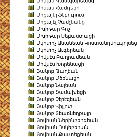
Մինաս Գասպարեանց
Մինաս Համդեցի
Միքայել Ֆէբուրուս
Միքայէլ Չամչեանց
Մխիթար Գոշ
Մխիթար Սեբաստացի
Մկրտիչ Անանեան Կոստանդնուպոլսեց
Մկրտիչ Աւգերեան
Մովսէս Բաղրամեան
Մովսէս Խորենացի
Յակոբ Թաղեան
Յակոբ Մծբնացի
Յակոբ Նալեան
Յակոբ Շամախեցի
Յակոբ Չէրէզեան
Յակոբ Վիլլոտ
Յակոբ Տեառնեղբայր
Յովհան Ներինբերգեան
Յովհան Ոսկեբերան
Յովհան Քաւտեքեան