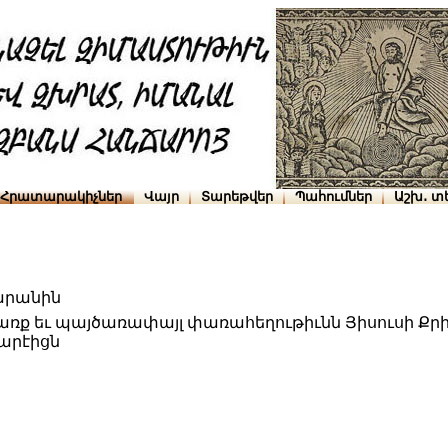
Հրատարակիչներ
Վայր
Տարեթվեր
Պահումներ
Աշխ․ տ
արանին
ք եւ պայծառափայլ փառահեղութիւնն Յիսուսի Քրի
գարէիցն