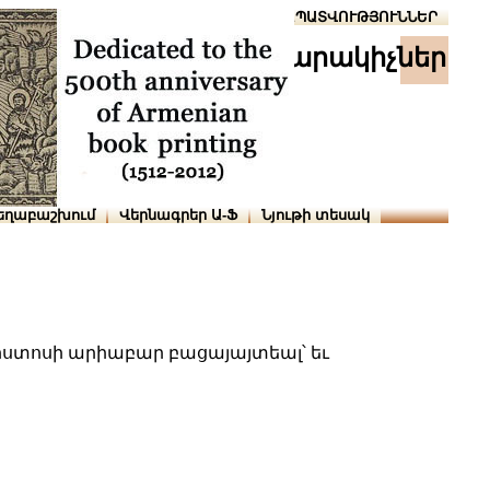
Տուն
Օգնություն
ՆԱԽԱՊԱՏՎՈՒԹՅՈՒՆՆԵՐ
հրատարակիչներ
եղաբաշխում
Վերնագրեր Ա-Ֆ
Նյութի տեսակ
ստոսի արիաբար բացայայտեալ՝ եւ