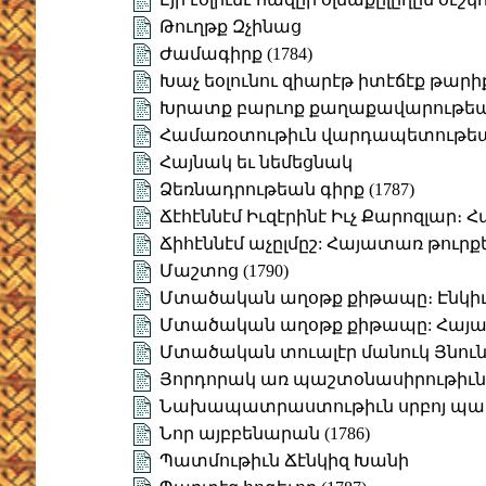
Թուղթք Զչինաց
Ժամագիրք (1784)
Խաչ եօլունու զիարէթ իտէճէք թարի
Խրատք բարւոք քաղաքավարութե
Համառօտութիւն վարդապետութեա
Հայնակ եւ նեմեցնակ
Ձեռնադրութեան գիրք (1787)
Ճէհէննէմ Իւզէրինէ Իւչ Քարոզլար։
Ճիհէննէմ աչըլմըշ: Հայատառ թուրք
Մաշտոց (1790)
Մտածական աղօթք քիթապը։ Էնկիւր
Մտածական աղօթք քիթապը: Հայա
Մտածական տուալէր մանուկ Յնուն 
Յորդորակ առ պաշտօնասիրութիւն
Նախապատրաստութիւն սրբոյ պ
Նոր այբբենարան (1786)
Պատմութիւն Ճէնկիզ Խանի