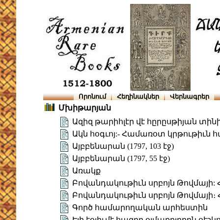
Որոնում
Հեղինակներ
Վերնագրեր
Մխիթարյան
Ազիզ թարիհլէր վէ հըրըսթիյան տի
Ակն հօգւոյ:- Համառօտ կրթութիւն 
Այբբենարան (1797, 103 էջ)
Այբբենարան (1797, 55 էջ)
Առակք
Բովանդակութիւն սրբոյն Թովմայի: Հ
Բովանդակութիւն սրբոյն Թովմայի։ 
Գործ համարողական արհեստին
Էյի էօլիւմէ հազըր օլմաքըլըղըն օէշկո