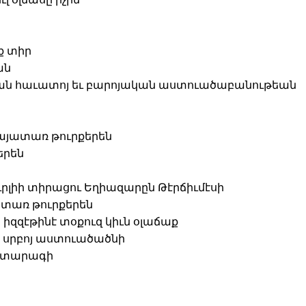
ք տիր
ան
ն հաւատոյ եւ բարոյական աստուածաբանութեան
 Հայատառ թուրքերեն
երեն
լիի տիրացու Եղիազարըն Թէրճիւմէսի
տառ թուրքերեն
իզզէթինէ տօքուզ կիւն օլաճաք
 սրբոյ աստուածածնի
ատարագի