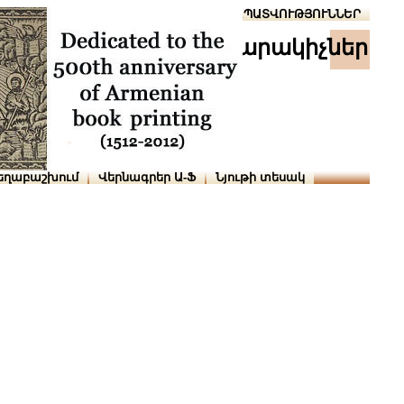
Տուն
Օգնություն
ՆԱԽԱՊԱՏՎՈՒԹՅՈՒՆՆԵՐ
հրատարակիչներ
եղաբաշխում
Վերնագրեր Ա-Ֆ
Նյութի տեսակ