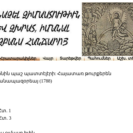
Հրատարակիչներ
Վայր
Տարեթվեր
Պահումներ
Աշխ․ տ
նինին պաշ պատտէլէրի: Հայատառ թուրքերեն
հանապազօրեայ (1788)
տ. 1
Հտ. 3
ւլ օլմասը իչին