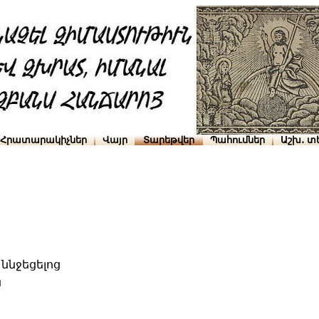
Հրատարակիչներ
Վայր
Տարեթվեր
Պահումներ
Աշխ․ տ
ննջեցելոց
ն