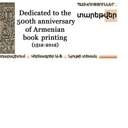
Տուն
Օգնություն
ՆԱԽԱՊԱՏՎՈՒԹՅՈՒՆՆԵՐ
տարեթվեր
եղաբաշխում
Վերնագրեր Ա-Ֆ
Նյութի տեսակ