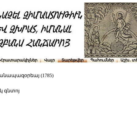
Հրատարակիչներ
Վայր
Տարեթվեր
Պահումներ
Աշխ․ տ
հանապազօրեայ (1785)
 գնտոյ