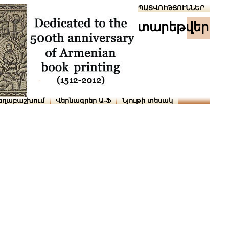
Տուն
Օգնություն
ՆԱԽԱՊԱՏՎՈՒԹՅՈՒՆՆԵՐ
տարեթվեր
եղաբաշխում
Վերնագրեր Ա-Ֆ
Նյութի տեսակ