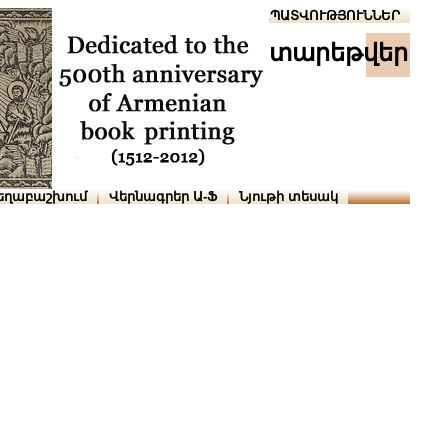
Տուն
Օգնություն
ՆԱԽԱՊԱՏՎՈՒԹՅՈՒՆՆԵՐ
տարեթվեր
եղաբաշխում
Վերնագրեր Ա-Ֆ
Նյութի տեսակ