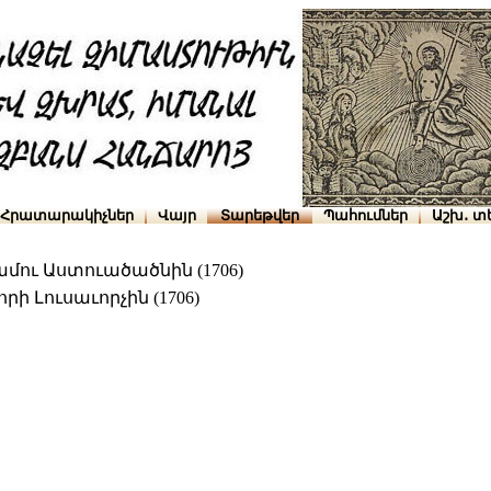
Հրատարակիչներ
Վայր
Տարեթվեր
Պահումներ
Աշխ․ տ
մու Աստուածածնին (1706)
ի Լուսաւորչին (1706)