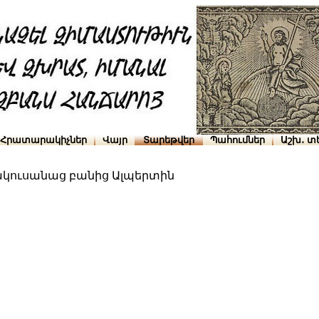
Հրատարակիչներ
Վայր
Տարեթվեր
Պահումներ
Աշխ․ տ
րակուսանաց բանից Ալպերտին