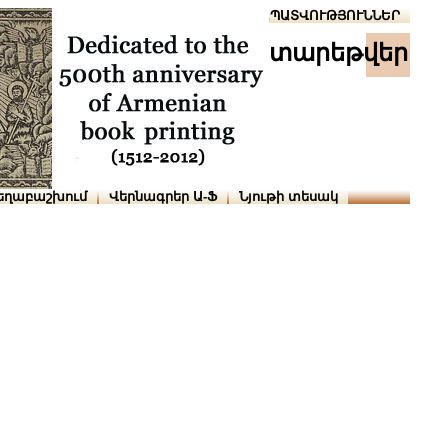
Տուն
Օգնություն
ՆԱԽԱՊԱՏՎՈՒԹՅՈՒՆՆԵՐ
տարեթվեր
եղաբաշխում
Վերնագրեր Ա-Ֆ
Նյութի տեսակ