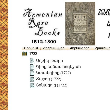
Որոնում
Հեղինակներ
Վերնագրեր
Հրատար
1722
Աղբիւր բարի
Գիրք եւ ճառ հոգեշահ
Կտակգիրք (1722)
Ճաշոց (1722)
Տօնացոյց (1722)