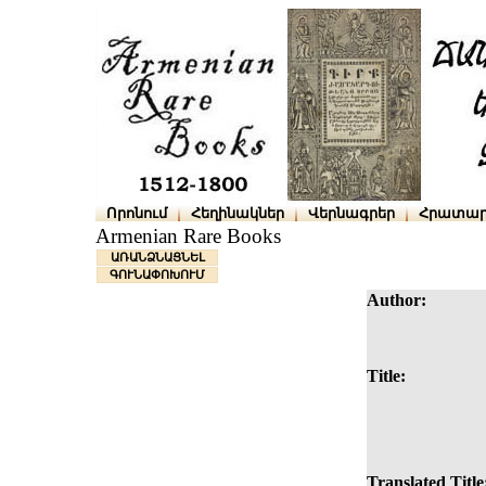
Որոնում
Հեղինակներ
Վերնագրեր
Հրատար
Armenian Rare Books
ԱՌԱՆՁՆԱՑՆԵԼ
ԳՈՒՆԱՓՈԽՈՒՄ
Author:
Title:
Translated Title