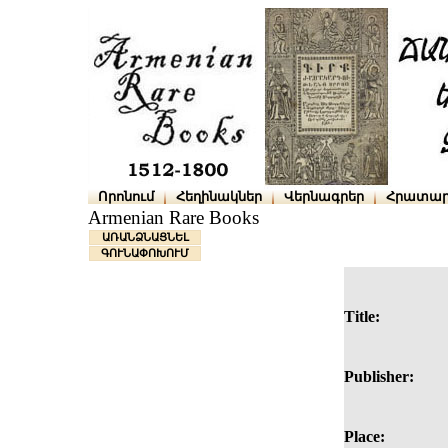
Որոնում
Հեղինակներ
Վերնագրեր
Հրատար
Armenian Rare Books
ԱՌԱՆՁՆԱՑՆԵԼ
ԳՈՒՆԱՓՈԽՈՒՄ
Title:
Publisher:
Place: