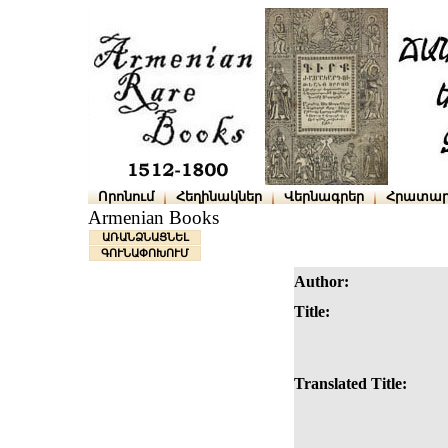
Որոնում
Հեղինակներ
Վերնագրեր
Հրատար
Armenian Books
ԱՌԱՆՁՆԱՑՆԵԼ
ԳՈՒՆԱՓՈԽՈՒՄ
Author:
Title:
Translated Title: