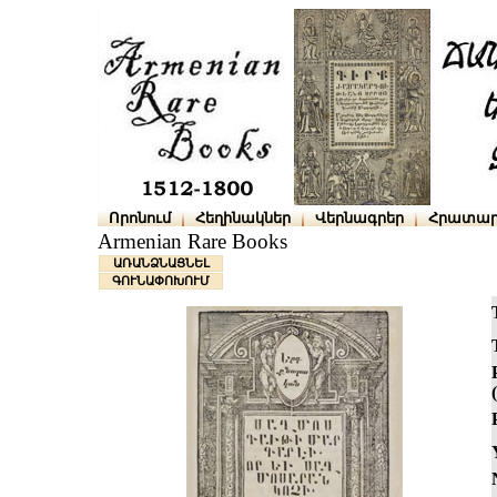
Որոնում
Հեղինակներ
Վերնագրեր
Հրատար
Armenian Rare Books
ԱՌԱՆՁՆԱՑՆԵԼ
ԳՈՒՆԱՓՈԽՈՒՄ