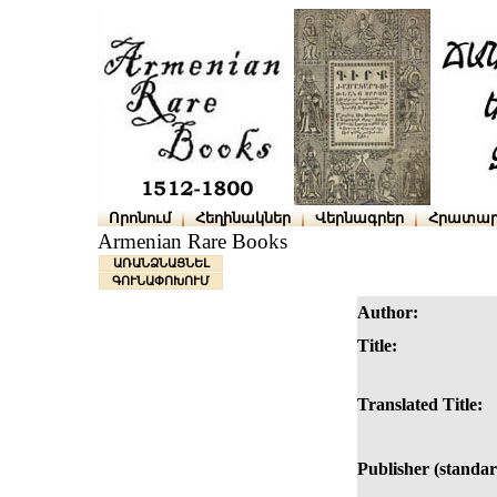
Որոնում
Հեղինակներ
Վերնագրեր
Հրատար
Armenian Rare Books
ԱՌԱՆՁՆԱՑՆԵԼ
ԳՈՒՆԱՓՈԽՈՒՄ
Author:
Title:
Translated Title:
Publisher (standar