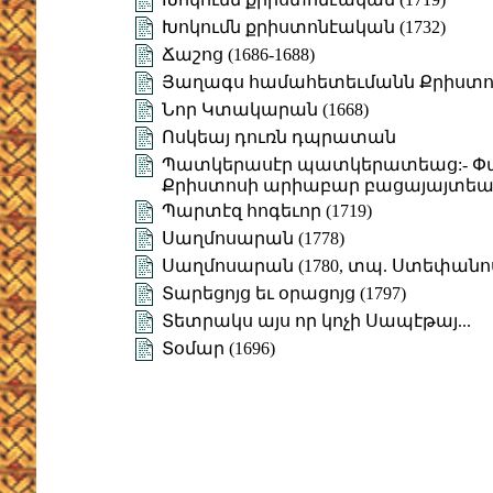
Խոկումն քրիստոնէական (1732)
Ճաշոց (1686-1688)
Յաղագս համահետեւմանն Քրիստոսի 
Նոր Կտակարան (1668)
Ոսկեայ դուռն դպրատան
Պատկերասէր պատկերատեաց:- Փառ
Քրիստոսի արիաբար բացայայտեալ՝ 
Պարտէզ հոգեւոր (1719)
Սաղմոսարան (1778)
Սաղմոսարան (1780, տպ. Ստեփանո
Տարեցոյց եւ օրացոյց (1797)
Տետրակս այս որ կոչի Սապէթայ...
Տօմար (1696)