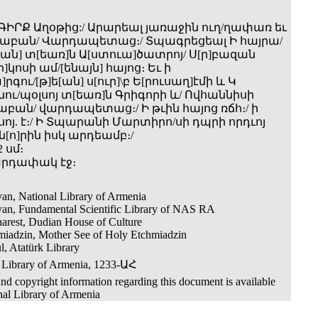
ԳԻՐՔ Աղօթից:/ Արարեալ յառաջին ուղ/ղափառ եւ
ծաբան/ Վարդապետաց։/ Տպագրեցեալ Ի հայրա/
[ան] տ[եառ]ն Ա[ստուա]ծատրոյ/ Ս[ր]բազան
ի]կոսի ամ/[ենայն] հայոց։ Եւ ի
րգու/[թ]ե[ան] ս[ուր]\բ Ե[րուսաղ]էմի և Կ
նու/պօլսոյ տ[եառ]ն Գրիգորի և/ Ովհաննիսի
բան/ վարդապետաց։/ Ի թւին հայոց ռճհ։/ ի
ոյ. է։/ Ի Տպարանի Մարտիրո/սի դպրի որդւոյ
ն[ո]րին իսկ արդեամբ։/
2 սմ։
զարդափակ էջ։
an, National Library of Armenia
van, Fundamental Scientific Library of NAS RA
arest, Dudian House of Culture
miadzin, Mother See of Holy Etchmiadzin
l, Atatürk Library
 Library of Armenia, 1233-ԱՀ
nd copyright information regarding this document is available
nal Library of Armenia