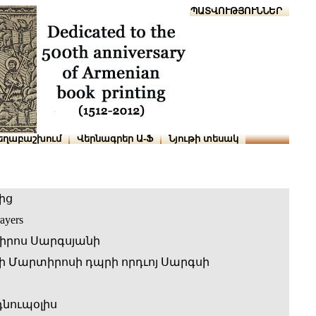
Տուն
Օգնություն
ՆԱԽԱՊԱՏՎՈՒԹՅՈՒՆՆԵՐ
եղաբաշխում
Վերնագրեր Ա-Ֆ
Նյութի տեսակ
ից
ayers
իրոս Սարգսյանի
 Մարտիրոսի դպրի որդւոյ Սարգսի
նուպօլիս