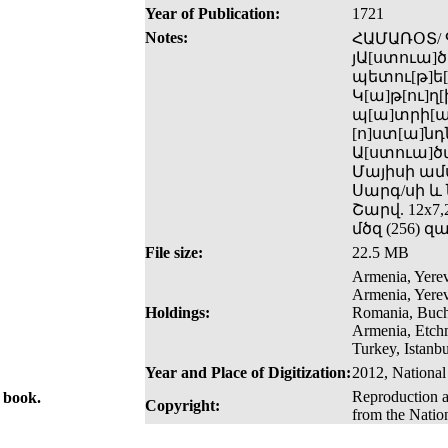
Year of Publication:
1721
Notes:
ՀԱՄԱՌՕՏ/ 
յԱ[ստուա]
պետու[թ]ե
Կ[ա]թ[ու]ղ[
պ[ա]տրի[ա]
[ո]ստ[ա]նդ
Ա[ստուա]ծա
Մայիսի ամս
Սարգ/սի և 
Շարվ. 12x7,
մծզ (256) 
File size:
22.5 MB
Armenia, Yerev
Armenia, Yere
Holdings:
Romania, Buch
Armenia, Etch
Turkey, Istanbu
Year and Place of Digitization:
2012, National
Reproduction a
e book.
Copyright:
from the Natio