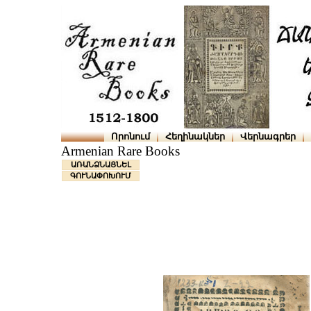
Որոնում
Հեղինակներ
Վերնագրեր
Armenian Rare Books
ԱՌԱՆՁՆԱՑՆԵԼ
ԳՈՒՆԱՓՈԽՈՒՄ