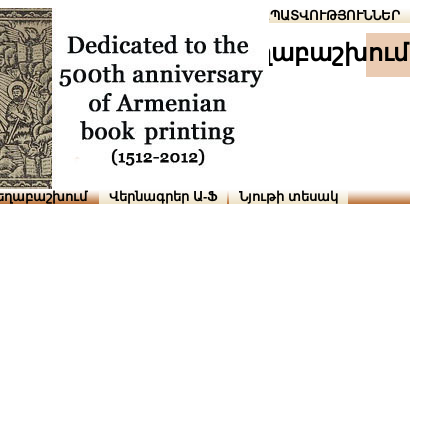
Տուն
Օգնություն
ՆԱԽԱՊԱՏՎՈՒԹՅՈՒՆՆԵՐ
աշխ․ տեղաբաշխում
եղաբաշխում
Վերնագրեր Ա-Ֆ
Նյութի տեսակ