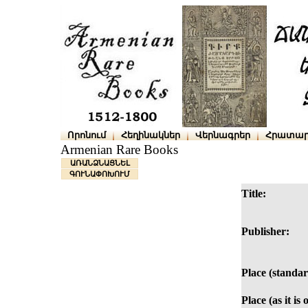
Որոնում
Հեղինակներ
Վերնագրեր
Հրատար
Armenian Rare Books
ԱՌԱՆՁՆԱՑՆԵԼ
ԳՈՒՆԱՓՈԽՈՒՄ
Title:
Publisher:
Place (standar
Place (as it is