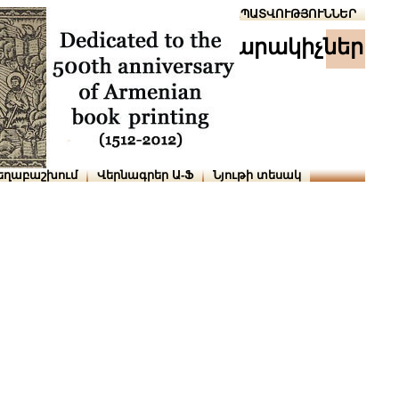
Տուն
Օգնություն
ՆԱԽԱՊԱՏՎՈՒԹՅՈՒՆՆԵՐ
հրատարակիչներ
եղաբաշխում
Վերնագրեր Ա-Ֆ
Նյութի տեսակ