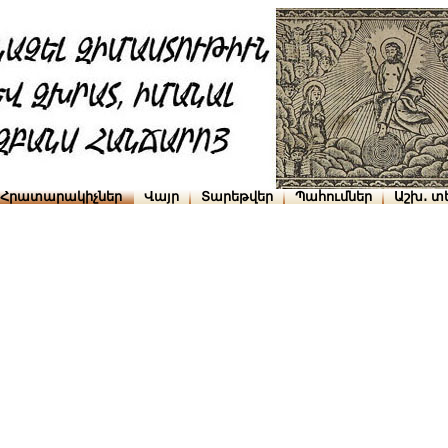
Հրատարակիչներ
Վայր
Տարեթվեր
Պահումներ
Աշխ․ տ