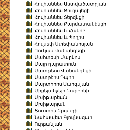
Հովհաննես Աստվածատրյան
Հովհաննես Ջուղայեցի
Հովհաննես Տերզնցի
Հովհաննես Քարմատանենցի
Հովհաննես և Հակոբ
Հովհաննես և Պողոս
Հովսեփ Ստեփանոսյան
Ղուկաս Վանանդեցի
Մահտեսի Մարկոս
Մայր դպրատուն
Մատթեոս Վանանդեցի
Մատթէոս Դպիր
Մարտիրոս Սարգսյան
Միքելանջելո Բարբոնի
Մխիթարեան
Մխիթարյան
Յուստին Բրանդի
Նահապետ Գյուլնազար
Ուրբանյան