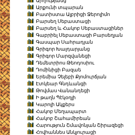
Արղությանց
Արքունի տպարան
Բատիստա Ալբրիցի Ջերոլիմո
Բարսեղ Սեբաստացի
Բարսեղ և Հակոբ Սեբաստացիներ
Գաբրիել Սեբաստացի Բարսեղյան
Գասպար Սահրադյան
Գրիգոր Խալդարյանց
Գրիգոր Մարզվանեցի
Դեմետրիոս Թեոդոսիու
Դոմինիցի Բազաե
Երեմիա Չելեբի Քյոմուրճյան
Էտկեար Գնդևանցի
Թովմաս Վանանդեցի
Ի թաղն Պէկօղլի
Կարոլի Ակքերս
Հակոբ Մեղապարտ
Հակոբ Շահամիրեան
Հարություն Շմավոնյան Շիրազեցի
Հովհաննես Անկյուրացի