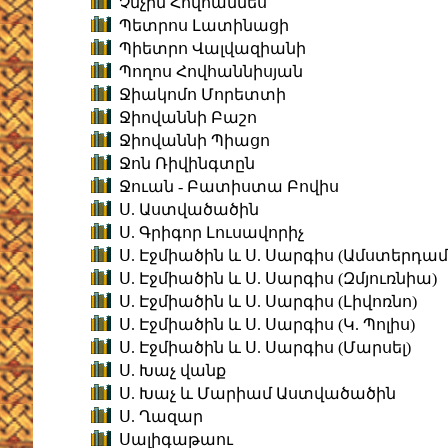
Չնչին Հովհաննես
Պետրոս Լատինացի
Պիետրո Վալվազիանի
Պողոս Հովհաննիսյան
Ջիակոմո Մորետտի
Ջիովաննի Բաշո
Ջիովաննի Պիացո
Ջոն Ռիվինգտըն
Ջուան - Բատիստա Բովիս
Ս. Աստվածածին
Ս. Գրիգոր Լուսավորիչ
Ս. Էջմիածին և Ս. Սարգիս (Ամստերդամ
Ս. Էջմիածին և Ս. Սարգիս (Զմյուռնիա)
Ս. Էջմիածին և Ս. Սարգիս (Լիվոռնո)
Ս. Էջմիածին և Ս. Սարգիս (Կ. Պոլիս)
Ս. Էջմիածին և Ս. Սարգիս (Մարսել)
Ս. Խաչ վանք
Ս. Խաչ և Մարիամ Աստվածածին
Ս. Ղազար
Սալիգաթաու