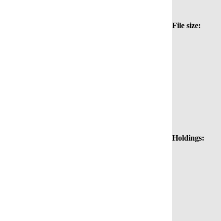
File size:
Holdings: