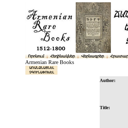
Որոնում
Հեղինակներ
Վերնագրեր
Հրատար
Armenian Rare Books
ԱՌԱՆՁՆԱՑՆԵԼ
ՉԳՈՒՆԱՓՈԽԵԼ
Author:
Title: