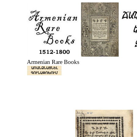
Armenian Rare Books
ԱՌԱՆՁՆԱՑՆԵԼ
ԳՈՒՆԱՓՈԽՈՒՄ