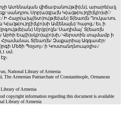
կոչի Ատենական վիճա/բանու[թ]ի[ւն], արարե[ա]լ
ք/ սանդրու Սրբ[ա]զ[ա]ն Կ[ա]թ[ու]ղ[ի]կ[ո]սի՝/
յ:/ Ի Հայր[ա]պ[ետ]ու[թ]ե[ան] Տ[եառ]ն Ղուկա/սու
 Կ[ա]թ[ու]ղ[ի]կ[ո]սի Ամ[ենայն]/ հայոց,/ Եւ ի
րգու[թ]ե[ան] Ս[ր]բ[ո]յն/ Սաղիմայ՝ Տ[եառ]ն
 Արհի Եպ[ի]սկ[ո]պ[ո]սի,/ Վերստին տպմամբ ի
լ՝ Հրամանաւ Տ[եառ]ն/ Զաքարիայ Ազգասէր/
րգի Մեծի Պօլսոյ։/ ի Կոստանդնուպօլիս։/
,1 սմ։
 էջ։
an, National Library of Armenia
ul, The Armenian Patriarchate of Constantinople, Ormanean
 Library of Armenia
nd copyright information regarding this document is available
nal Library of Armenia