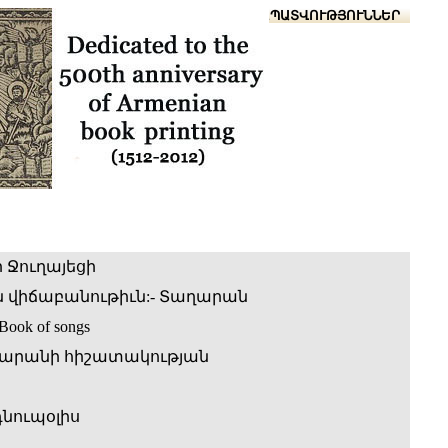
Տուն
Օգնություն
ՆԱԽԱՊԱՏՎՈՒԹՅՈՒՆՆԵՐ
 Ջուղայեցի
 վիճաբանութիւն:- Տաղարան
 Book of songs
արանի հիշատակության
նուպօլիս