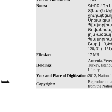
Notes:
ԳԻՐՔ./ Որ 
Տ[եառ]ն Աղե
ջուղայեցւո
Սրբ[ա]զ[ա]ն
Պ[ա]տր[իա]
Յովակիմայ/
լոյս /ածեա
Պ[ա]տր[իա]
Շարվ. 13,4x8
120, 31 (=151)
File size:
17 MB
Armenia, Yerev
Holdings:
Turkey, Istanb
Library
Year and Place of Digitization:
2012, National
Reproduction a
e book.
Copyright:
from the Natio