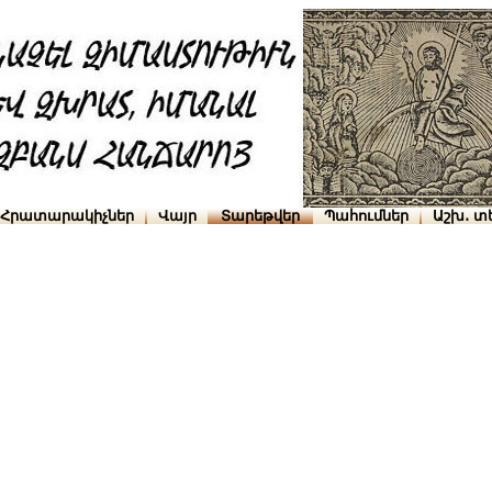
Հրատարակիչներ
Վայր
Տարեթվեր
Պահումներ
Աշխ․ տ