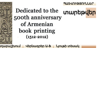
Տուն
Օգնություն
ՆԱԽԱՊԱՏՎՈՒԹՅՈՒՆՆԵՐ
տարեթվեր
եղաբաշխում
Վերնագրեր Ա-Ֆ
Նյութի տեսակ