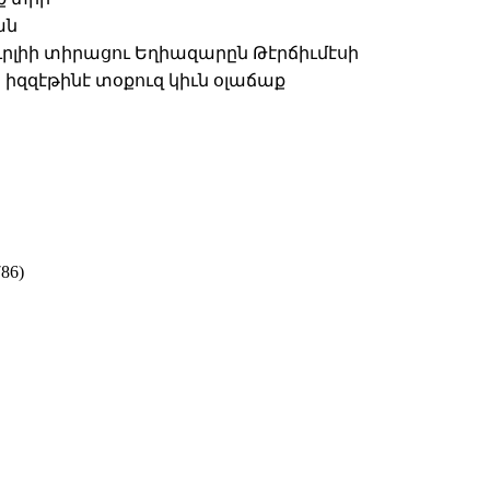
ան
լիի տիրացու Եղիազարըն Թէրճիւմէսի
իզզէթինէ տօքուզ կիւն օլաճաք
86)