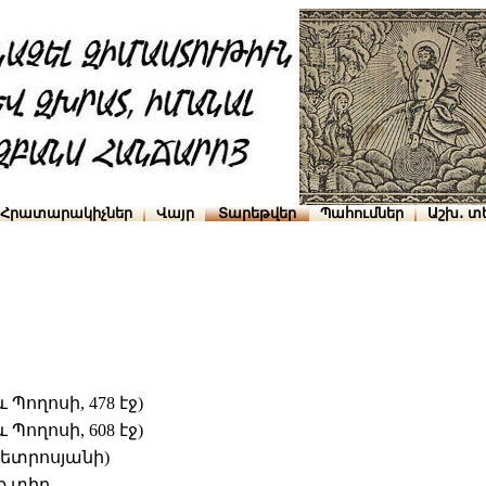
Հրատարակիչներ
Վայր
Տարեթվեր
Պահումներ
Աշխ․ տ
Պողոսի, 478 էջ)
Պողոսի, 608 էջ)
Պետրոսյանի)
ք տիր