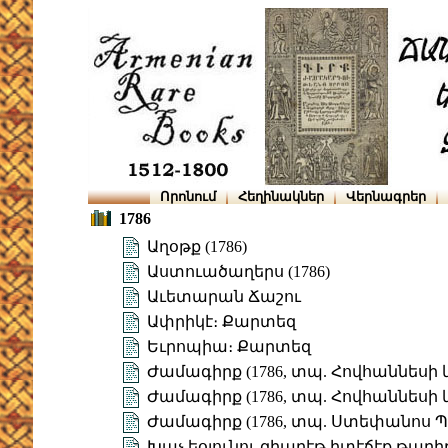
Որոնում
Հեղինակներ
Վերնագրեր
1786
Աղօթք (1786)
Աստուածաղերս (1786)
Աւետարան Ճաշու
Ափրիկէ։ Քարտեզ
Եւրոպիա։ Քարտեզ
Ժամագիրք (1786, տպ. Հովհաննեսի և 
Ժամագիրք (1786, տպ. Հովհաննեսի և 
Ժամագիրք (1786, տպ. Ստեփանոս 
Խաչ եօլունու զիարէթ իտէճէք թարի