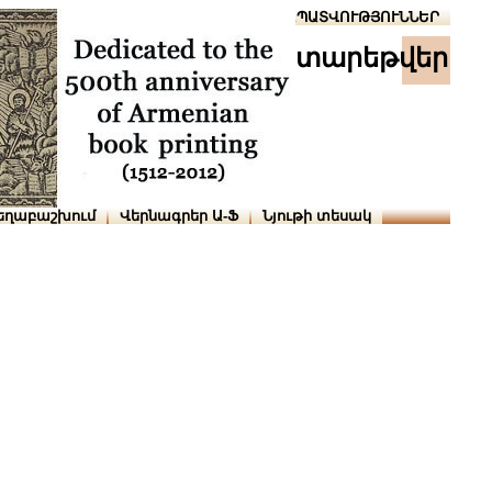
Տուն
Օգնություն
ՆԱԽԱՊԱՏՎՈՒԹՅՈՒՆՆԵՐ
տարեթվեր
եղաբաշխում
Վերնագրեր Ա-Ֆ
Նյութի տեսակ