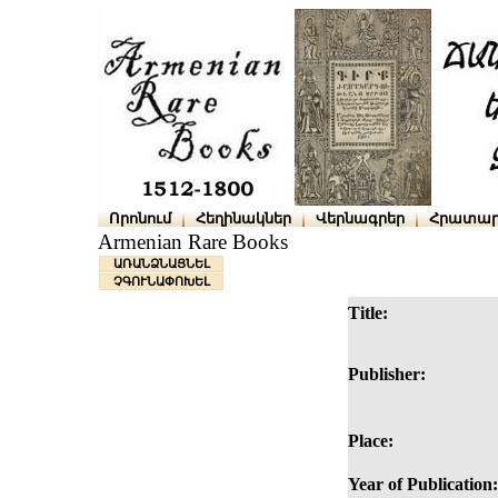
Որոնում
Հեղինակներ
Վերնագրեր
Հրատար
Armenian Rare Books
ԱՌԱՆՁՆԱՑՆԵԼ
ՉԳՈՒՆԱՓՈԽԵԼ
Title:
Publisher:
Place:
Year of Publication: