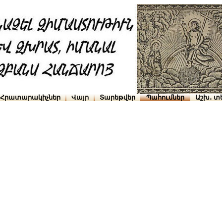
Հրատարակիչներ
Վայր
Տարեթվեր
Պահումներ
Աշխ․ տ