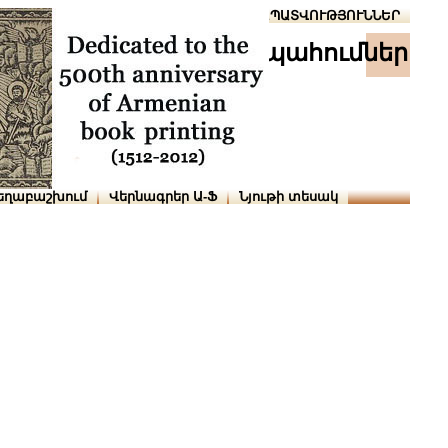
Տուն
Օգնություն
ՆԱԽԱՊԱՏՎՈՒԹՅՈՒՆՆԵՐ
պահումներ
եղաբաշխում
Վերնագրեր Ա-Ֆ
Նյութի տեսակ