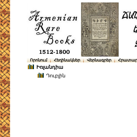
Որոնում
Հեղինակներ
Վերնագրեր
Հրատար
Իռլանդիա
Դուբլին