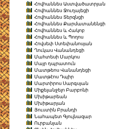
Հովհաննես Աստվածատրյան
Հովհաննես Ջուղայեցի
Հովհաննես Տերզնցի
Հովհաննես Քարմատանենցի
Հովհաննես և Հակոբ
Հովհաննես և Պողոս
Հովսեփ Ստեփանոսյան
Ղուկաս Վանանդեցի
Մահտեսի Մարկոս
Մայր դպրատուն
Մատթեոս Վանանդեցի
Մատթէոս Դպիր
Մարտիրոս Սարգսյան
Միքելանջելո Բարբոնի
Մխիթարեան
Մխիթարյան
Յուստին Բրանդի
Նահապետ Գյուլնազար
Ուրբանյան