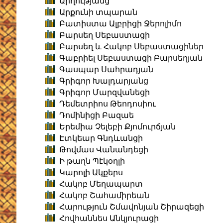
Արղությանց
Արքունի տպարան
Բատիստա Ալբրիցի Ջերոլիմո
Բարսեղ Սեբաստացի
Բարսեղ և Հակոբ Սեբաստացիներ
Գաբրիել Սեբաստացի Բարսեղյան
Գասպար Սահրադյան
Գրիգոր Խալդարյանց
Գրիգոր Մարզվանեցի
Դեմետրիոս Թեոդոսիու
Դոմինիցի Բազաե
Երեմիա Չելեբի Քյոմուրճյան
Էտկեար Գնդևանցի
Թովմաս Վանանդեցի
Ի թաղն Պէկօղլի
Կարոլի Ակքերս
Հակոբ Մեղապարտ
Հակոբ Շահամիրեան
Հարություն Շմավոնյան Շիրազեցի
Հովհաննես Անկյուրացի