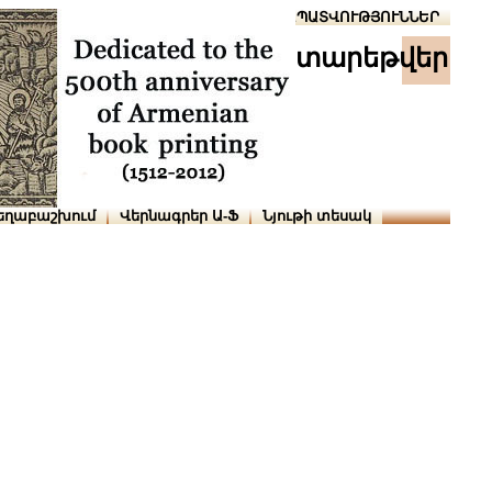
Տուն
Օգնություն
ՆԱԽԱՊԱՏՎՈՒԹՅՈՒՆՆԵՐ
տարեթվեր
եղաբաշխում
Վերնագրեր Ա-Ֆ
Նյութի տեսակ