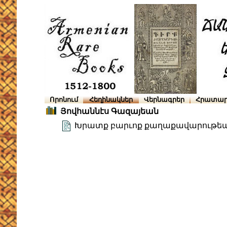
Որոնում
Հեղինակներ
Վերնագրեր
Հրատար
Յովհաննէս Գազայեան
Խրատք բարւոք քաղաքավարութե