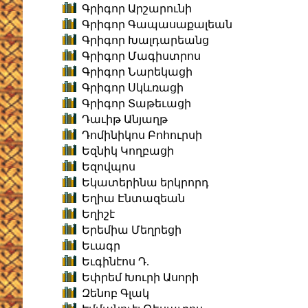
Գրիգոր Արշարունի
Գրիգոր Գապասաքալեան
Գրիգոր Խալդարեանց
Գրիգոր Մագիստրոս
Գրիգոր Նարեկացի
Գրիգոր Սկևռացի
Գրիգոր Տաթեւացի
Դաւիթ Անյաղթ
Դոմինիկոս Բոհուրսի
Եզնիկ Կողբացի
Եզովպոս
Եկատերինա երկրորդ
Եղիա Էնտազեան
Եղիշէ
Երեմիա Մեղրեցի
Եւագր
Եւգինէոս Դ.
Եփրեմ Խուրի Ասորի
Զենոբ Գլակ