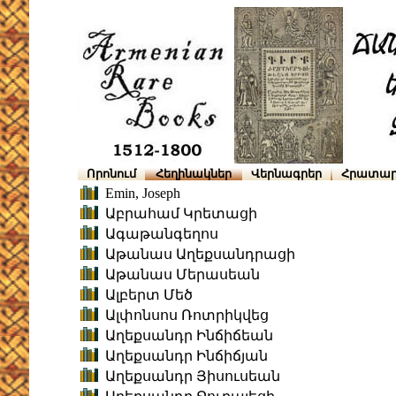
Որոնում
Հեղինակներ
Վերնագրեր
Հրատար
Emin, Joseph
Աբրահամ Կրետացի
Ագաթանգեղոս
Աթանաս Աղեքսանդրացի
Աթանաս Մերասեան
Ալբերտ Մեծ
Ալփոնսոս Ռոտրիկվեց
Աղեքսանդր Ինճիճեան
Աղեքսանդր Ինճիճյան
Աղեքսանդր Յիսուսեան