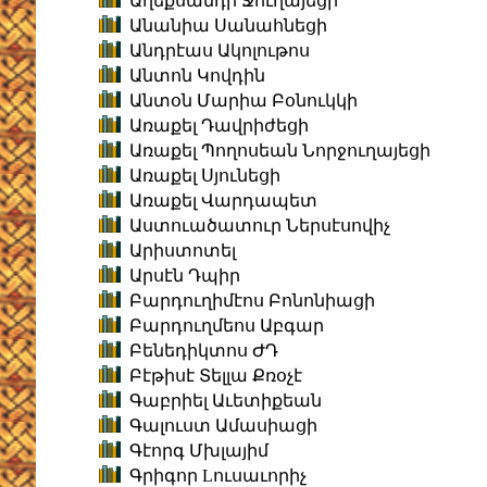
Աղեքսանդր Ջուղայեցի
Անանիա Սանահնեցի
Անդրէաս Ակոլութոս
Անտոն Կովդին
Անտօն Մարիա Բօնուկկի
Առաքել Դավրիժեցի
Առաքել Պողոսեան Նորջուղայեցի
Առաքել Սյունեցի
Առաքել Վարդապետ
Աստուածատուր Ներսէսովիչ
Արիստոտել
Արսէն Դպիր
Բարդուղիմէոս Բոնոնիացի
Բարդուղմեոս Աբգար
Բենեդիկտոս ԺԴ
Բէթիսէ Տելլա Քռօչէ
Գաբրիել Աւետիքեան
Գալուստ Ամասիացի
Գէորգ Մխլայիմ
Գրիգոր Lուսաւորիչ