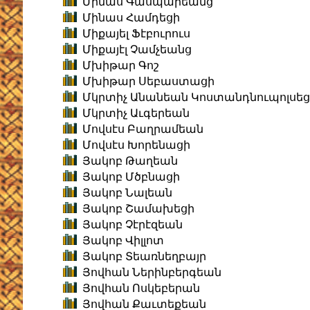
Մինաս Գասպարեանց
Մինաս Համդեցի
Միքայել Ֆէբուրուս
Միքայէլ Չամչեանց
Մխիթար Գոշ
Մխիթար Սեբաստացի
Մկրտիչ Անանեան Կոստանդնուպոլսեց
Մկրտիչ Աւգերեան
Մովսէս Բաղրամեան
Մովսէս Խորենացի
Յակոբ Թաղեան
Յակոբ Մծբնացի
Յակոբ Նալեան
Յակոբ Շամախեցի
Յակոբ Չէրէզեան
Յակոբ Վիլլոտ
Յակոբ Տեառնեղբայր
Յովհան Ներինբերգեան
Յովհան Ոսկեբերան
Յովհան Քաւտեքեան