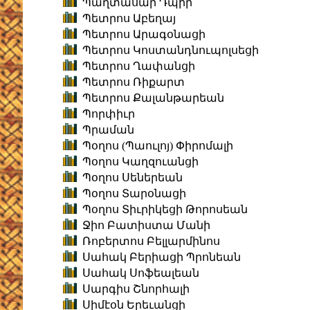
Պաղտասար Դպիր
Պետրոս Աբեղայ
Պետրոս Արագօնացի
Պետրոս Կոստանդնուպոլսեցի
Պետրոս Ղափանցի
Պետրոս Ռիքարտ
Պետրոս Քալանթարեան
Պորփիւր
Պրաման
Պօղոս (Պաուլոյ) Փիրոմալի
Պօղոս Կաղզուանցի
Պօղոս Սեներեան
Պօղոս Տարօնացի
Պօղոս Տիւրիկեցի Թորոսեան
Ջիո Բատիստա Մանի
Ռոբերտոս Բելլարմինոս
Սահակ Բերիացի Պրոնեան
Սահակ Սոֆեալեան
Սարգիս Շնորհալի
Սիմէօն Երեւանցի