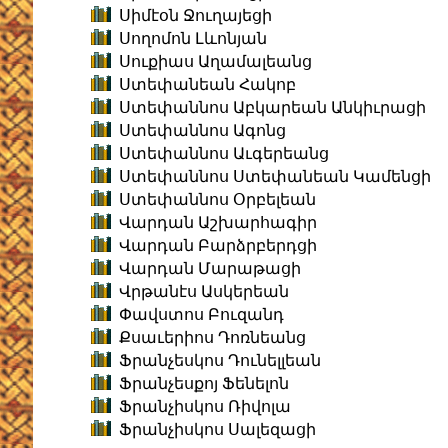
Սիմէօն Ջուղայեցի
Սողոմոն Լևոնյան
Սուքիաս Աղամալեանց
Ստեփանեան Հակոբ
Ստեփաննոս Աբկարեան Անկիւրացի
Ստեփաննոս Ագոնց
Ստեփաննոս Աւգերեանց
Ստեփաննոս Ստեփանեան Կամենցի
Ստեփաննոս Օրբելեան
Վարդան Աշխարհագիր
Վարդան Բարձրբերդցի
Վարդան Մարաթացի
Վրթանէս Ասկերեան
Փավստոս Բուզանդ
Քսաւերիոս Դոռնեանց
Ֆրանչեսկոս Դունելլեան
Ֆրանչեսքոյ Ֆենելոն
Ֆրանչիսկոս Ռիվոլա
Ֆրանչիսկոս Սալեզացի