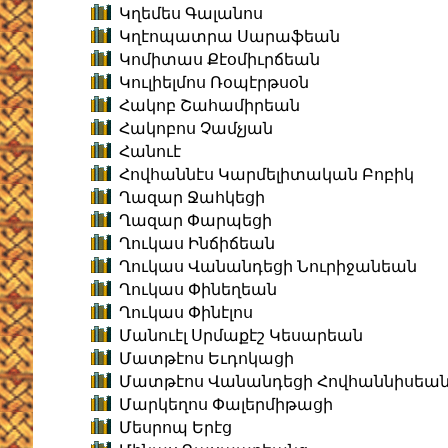
Կղեմես Գալանոս
Կղէոպատրա Սարաֆեան
Կոմիտաս Քէօմիւրճեան
Կուլիելմոս Ռօպէրթսօն
Հակոբ Շահամիրեան
Հակոբոս Չամչյան
Հանուէ
Հովհաննէս Կարմելիտական Բոբիկ
Ղազար Ջահկեցի
Ղազար Փարպեցի
Ղուկաս Ինճիճեան
Ղուկաս Վանանդեցի Նուրիջանեան
Ղուկաս Փինեղեան
Ղուկաս Փինէլոս
Մանուէլ Սրմաքէշ Կեսարեան
Մատթէոս Եւդոկացի
Մատթէոս Վանանդեցի Հովհաննիսեա
Մարկեղոս Փալերմիթացի
Մեսրոպ Երէց