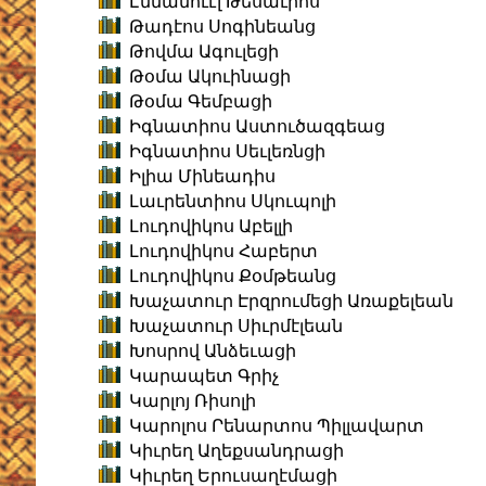
Էմմանուէլ Թեսաւրոս
Թադէոս Սոգինեանց
Թովմա Ագուլեցի
Թօմա Ակուինացի
Թօմա Գեմբացի
Իգնատիոս Աստուծազգեաց
Իգնատիոս Սեւլեռնցի
Իլիա Մինեադիս
Լաւրենտիոս Սկուպոլի
Լուդովիկոս Աբելլի
Լուդովիկոս Հաբերտ
Լուդովիկոս Քօմթեանց
Խաչատուր Էրզրումեցի Առաքելեան
Խաչատուր Սիւրմէլեան
Խոսրով Անձեւացի
Կարապետ Գրիչ
Կարլոյ Ռիսոլի
Կարոլոս Րենարտոս Պիլլավարտ
Կիւրեղ Աղեքսանդրացի
Կիւրեղ Երուսաղէմացի