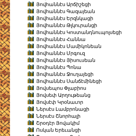
Յովհաննէս Արճիշեցի
Յովհաննէս Գազայեան
Յովհաննէս Երզնկացի
Յովհաննէս Թլկուրանցի
Յովհաննէս Կոստանդնուպոլսեցի
Յովհաննէս Հաննա
Յովհաննէս Մամիկոնեան
Յովհաննէս Մրգուզ
Յովհաննէս Յիսուսեան
Յովհաննէս Պոնա
Յովհաննէս Ջուղայեցի
Յովհաննէս Սանճէմինեցի
Յովսեպոս Փլաբիոս
Յովսեփ Արղութեանց
Յովսէփ Կրօնաւոր
Ներսէս Լամբրոնացի
Ներսէս Շնորհալի
Շրօդէր Յովակիմ
Ոսկան Երեւանցի