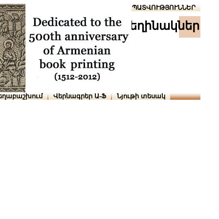
Տուն
Օգնություն
ՆԱԽԱՊԱՏՎՈՒԹՅՈՒՆՆԵՐ
հեղինակներ
եղաբաշխում
Վերնագրեր Ա-Ֆ
Նյութի տեսակ